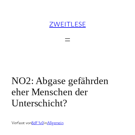
Zum
Inhalt
springen
ZWEITLESE
NO2: Abgase gefährden
eher Menschen der
Unterschicht?
Verfasst von
8dF1v0
in
Allgemein