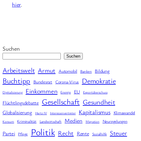
hier
.
Suchen
Suchen
Arbeitswelt
Armut
Bildung
Automobil
Banken
Buchtipp
Demokratie
Bundesrat
Corona-Virus
Einkommen
EU
Energie
Digitalisierung
Exportüberschuss
Gesellschaft
Gesundheit
Flüchtlingsdebatte
Kapitalismus
Globalisierung
Klimawandel
Hartz IV
Interessenvertreter
Medien
Kriminalität
Neuregelungen
Landwirtschaft
Konsum
Migration
Politik
Steuer
Recht
Partei
Rente
Pflege
Sozialhilfe