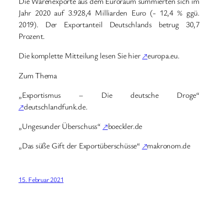
Die Warenexporte aus dem Euroraum summierten sich im
Jahr 2020 auf 3.928,4 Milliarden Euro (- 12,4 % ggü.
2019). Der Exportanteil Deutschlands betrug 30,7
Prozent.
Die komplette Mitteilung lesen Sie hier
↗
europa.eu.
Zum Thema
„Exportismus – Die deutsche Droge“
↗
deutschlandfunk.de.
„Ungesunder Überschuss“
↗
boeckler.de
„Das süße Gift der Exportüberschüsse“
↗
makronom.de
15. Februar 2021