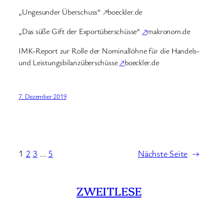
„Ungesunder Überschuss“ ↗boeckler.de
„Das süße Gift der Exportüberschüsse“
↗
makronom.de
IMK-Report zur Rolle der Nominallöhne für die Handels-
und Leistungsbilanzüberschüsse
↗
boeckler.de
7. Dezember 2019
1
2
3
…
5
Nächste Seite
→
ZWEITLESE