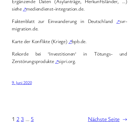
Ergänzende Daten (Asylanträge, Herkunftsländer, …)
siehe
↗
mediendienst-integration.de.
Faktenblatt zur Einwanderung in Deutschland
↗
svr-
migration.de.
Karte der Konflikte (Kriege)
↗
bpb.de.
Rekorde bei ‘Investitionen‘ in Tötungs- und
Zerstörungsprodukte
↗
sipri.org.
9. Juni 2020
1
2
3
…
5
Nächste Seite
→