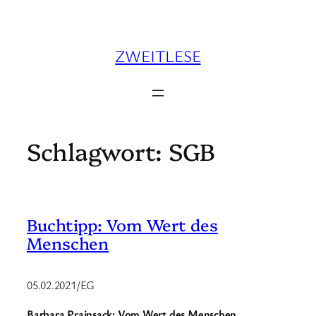
Zum
Inhalt
springen
ZWEITLESE
Schlagwort:
SGB
Buchtipp: Vom Wert des
Menschen
05.02.2021/EG
Barbara Prainsack: Vom Wert des Menschen