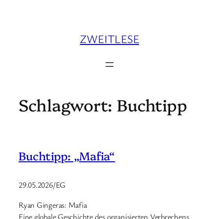
Zum
Inhalt
springen
ZWEITLESE
Schlagwort:
Buchtipp
Buchtipp: „Mafia“
29.05.2026/EG
Ryan Gingeras: Mafia
Eine globale Geschichte des organisierten Verbrechens