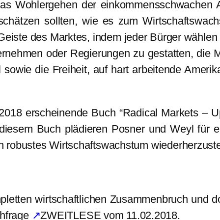
das Wohlergehen der einkommensschwachen A
chätzen sollten, wie es zum Wirtschaftswach
m Geiste des Marktes, indem jeder Bürger wähle
ernehmen oder Regierungen zu gestatten, die 
sowie die Freiheit, auf hart arbeitende Amerikan
i 2018 erscheinende Buch “Radical Markets – U
diesem Buch plädieren Posner und Weyl für ei
robustes Wirtschaftswachstum wiederherzustell
ompletten wirtschaftlichen Zusammenbruch und 
hfrage
↗
ZWEITLESE vom 11.02.2018.