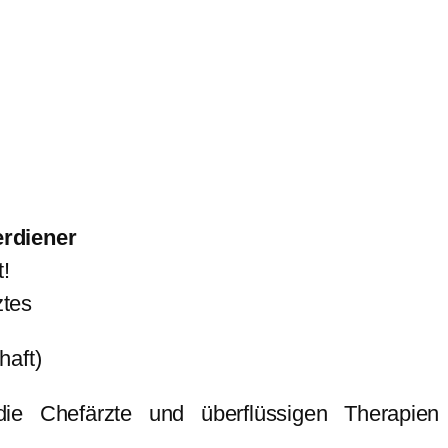
erdiener
t!
ztes
haft)
e Chefärzte und überflüssigen Therapien 