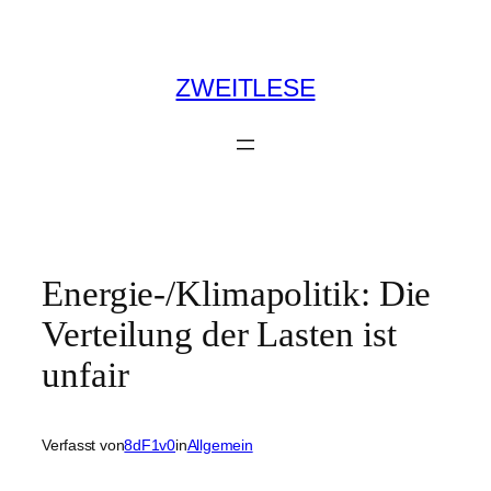
Zum
Inhalt
springen
ZWEITLESE
Energie-/Klimapolitik: Die
Verteilung der Lasten ist
unfair
Verfasst von
8dF1v0
in
Allgemein