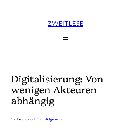
Zum
Inhalt
springen
ZWEITLESE
Digitalisierung: Von
wenigen Akteuren
abhängig
Verfasst von
8dF1v0
in
Allgemein