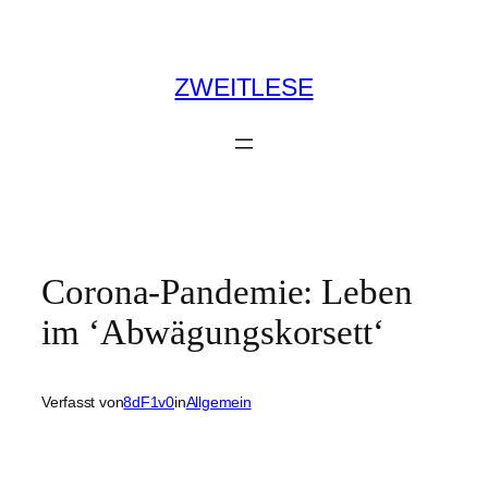
Zum
Inhalt
springen
ZWEITLESE
Corona-Pandemie: Leben
im ‘Abwägungskorsett‘
Verfasst von
8dF1v0
in
Allgemein