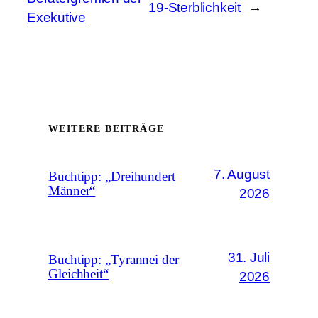
19-Sterblichkeit
→
Exekutive
WEITERE BEITRÄGE
7. August
Buchtipp: „Dreihundert
Männer“
2026
31. Juli
Buchtipp: „Tyrannei der
Gleichheit“
2026