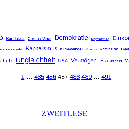
p
Demokratie
Eink
Bundesrat
Corona-Virus
Digitalisierung
Kapitalismus
Klimawandel
Kriminalität
Landw
teressenvertreter
Konsum
Ungleichheit
Vermögen
chutz
W
USA
Volkswirtschaft
1
…
485
486
487
488
489
…
491
ZWEITLESE