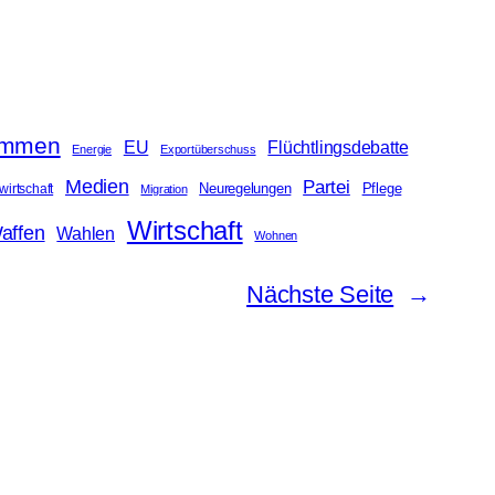
ommen
EU
Flüchtlingsdebatte
Energie
Exportüberschuss
Medien
Partei
Neuregelungen
irtschaft
Pflege
Migration
Wirtschaft
affen
Wahlen
Wohnen
Nächste Seite
→