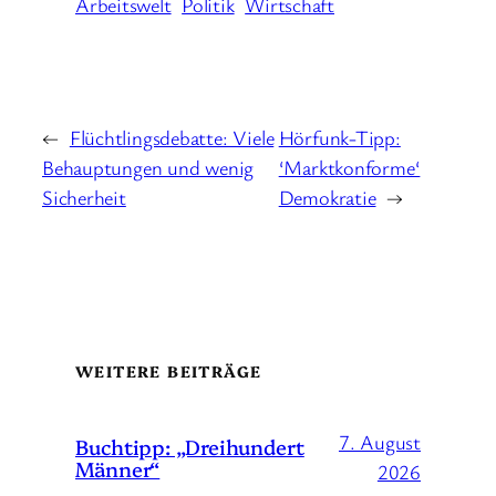
Arbeitswelt
Politik
Wirtschaft
←
Flüchtlingsdebatte: Viele
Hörfunk-Tipp:
Behauptungen und wenig
‘Marktkonforme‘
Sicherheit
Demokratie
→
WEITERE BEITRÄGE
7. August
Buchtipp: „Dreihundert
Männer“
2026