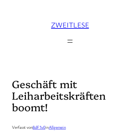
Zum
Inhalt
springen
ZWEITLESE
Geschäft mit
Leiharbeitskräften
boomt!
Verfasst von
8dF1v0
in
Allgemein