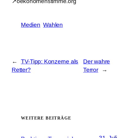
↗oekonomenstimme.org
Medien
Wahlen
←
TV-Tipp: Konzerne als
Der wahre
Retter?
Terror
→
WEITERE BEITRÄGE
31. Juli