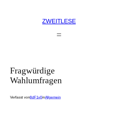
Zum
Inhalt
springen
ZWEITLESE
Fragwürdige
Wahlumfragen
Verfasst von
8dF1v0
in
Allgemein