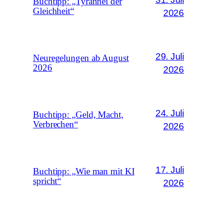
Buchtipp: „Tyrannei der
Gleichheit“
2026
29. Juli
Neuregelungen ab August
2026
2026
24. Juli
Buchtipp: „Geld, Macht,
Verbrechen“
2026
17. Juli
Buchtipp: „Wie man mit KI
spricht“
2026