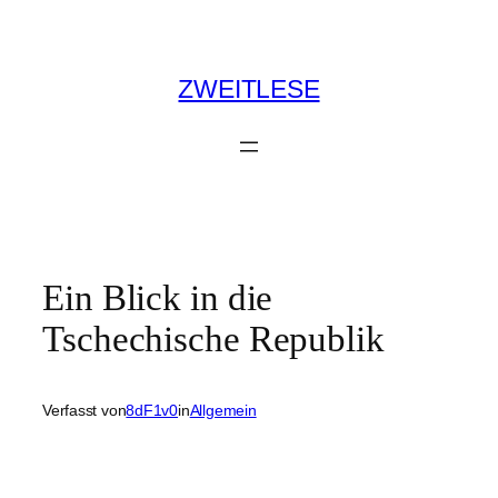
Zum
Inhalt
springen
ZWEITLESE
Ein Blick in die
Tschechische Republik
Verfasst von
8dF1v0
in
Allgemein