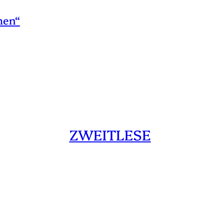
hen“
ZWEITLESE