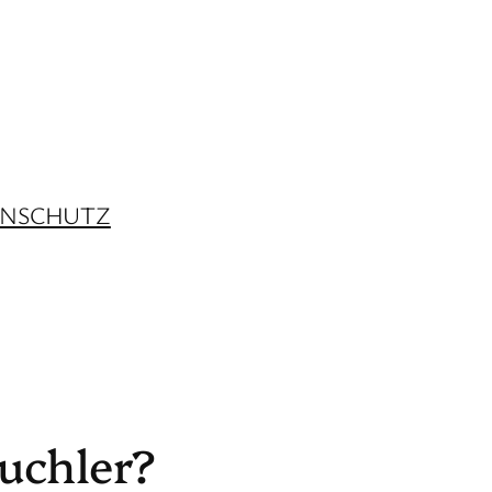
ENSCHUTZ
euchler?