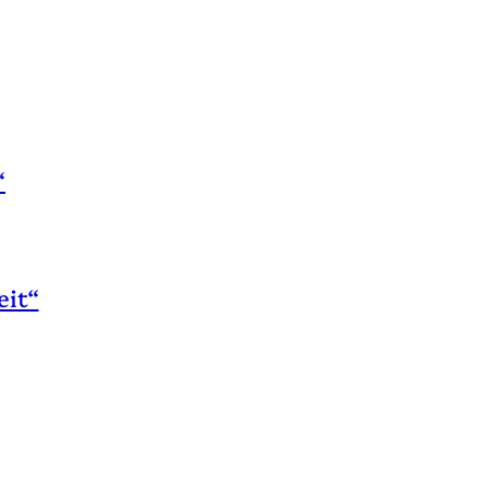
“
eit“