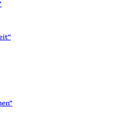
“
eit“
hen“