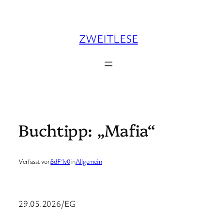
Zum
Inhalt
springen
ZWEITLESE
Buchtipp: „Mafia“
Verfasst von
8dF1v0
in
Allgemein
29.05.2026/EG