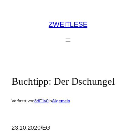
Zum
Inhalt
springen
ZWEITLESE
Buchtipp: Der Dschungel
Verfasst von
8dF1v0
in
Allgemein
23.10.2020/EG