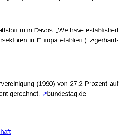
ftsforum in Davos: „We have established
nsektoren in Europa etabliert.) ↗gerhard-
rvereinigung (1990) von 27,2 Prozent auf
zent gerechnet.
↗
bundestag.de
haft