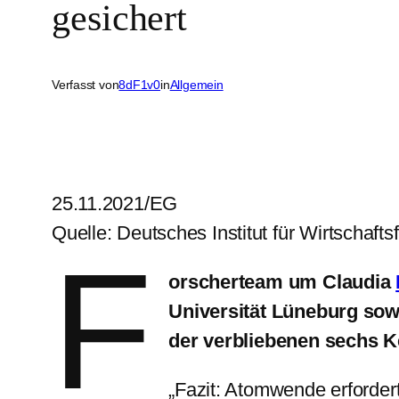
gesichert
Verfasst von
8dF1v0
in
Allgemein
25.11.2021/EG
Quelle: Deutsches Institut für Wirtschaft
F
orscherteam um Claudia
Universität Lüneburg sow
der verbliebenen sechs K
„Fazit: Atomwende erforder