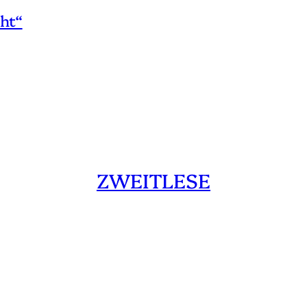
ht“
ZWEITLESE