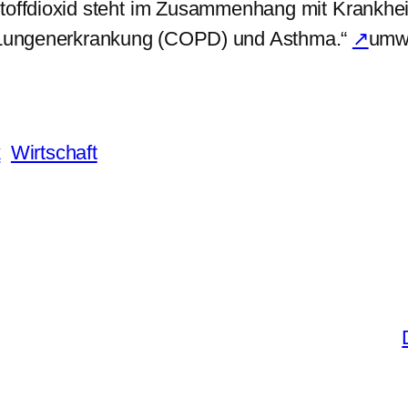
toffdioxid steht im Zusammenhang mit Krankhei
en Lungenerkrankung (COPD) und Asthma.“
↗
umw
k
Wirtschaft