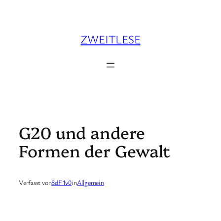
Zum
Inhalt
springen
ZWEITLESE
G20 und andere
Formen der Gewalt
Verfasst von
8dF1v0
in
Allgemein