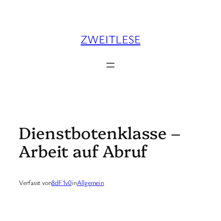
Zum
Inhalt
springen
ZWEITLESE
Dienstbotenklasse –
Arbeit auf Abruf
Verfasst von
8dF1v0
in
Allgemein