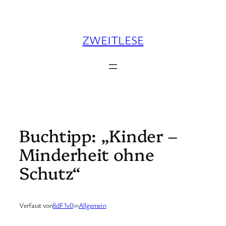
Zum
Inhalt
springen
ZWEITLESE
Buchtipp: „Kinder –
Minderheit ohne
Schutz“
Verfasst von
8dF1v0
in
Allgemein