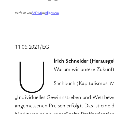
Verfasst von
8dF1v0
in
Allgemein
11.06.2021/EG
U
lrich Schneider (Herausgeb
Warum wir unsere Zukunft
Sachbuch (Kapitalismus, Ma
„Individuelles Gewinnstreben und Wettbewer
angemessenen Preisen erfolgt. Das ist eine 
Markt und seine ungezügelte Profitorientier