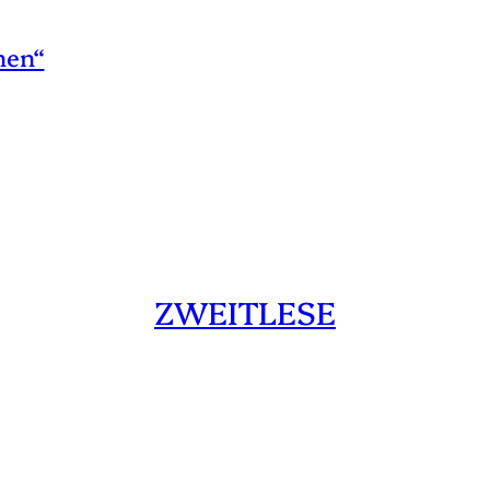
hen“
ZWEITLESE