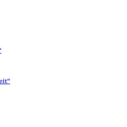
“
eit“