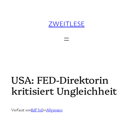
Zum
Inhalt
springen
ZWEITLESE
USA: FED-Direktorin
kritisiert Ungleichheit
Verfasst von
8dF1v0
in
Allgemein