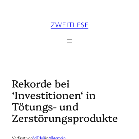
Zum
Inhalt
springen
ZWEITLESE
Rekorde bei
‘Investitionen‘ in
Tötungs- und
Zerstörungsprodukte
Verfasst von
8dF1v0
in
Allgemein