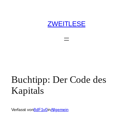
Zum
Inhalt
springen
ZWEITLESE
Buchtipp: Der Code des
Kapitals
Verfasst von
8dF1v0
in
Allgemein