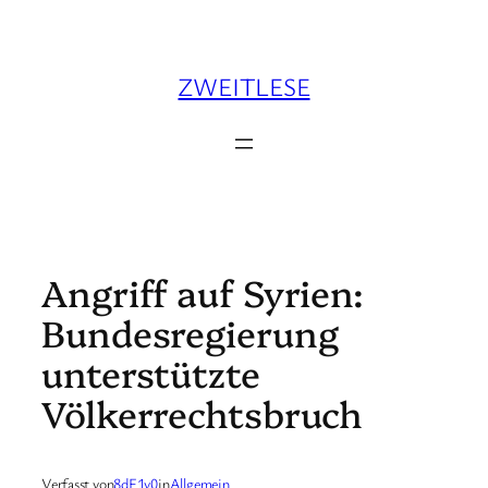
Zum
Inhalt
springen
ZWEITLESE
Angriff auf Syrien:
Bundesregierung
unterstützte
Völkerrechtsbruch
Verfasst von
8dF1v0
in
Allgemein