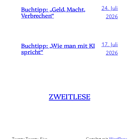
24. Juli
Buchtipp: „Geld, Macht,
Verbrechen“
2026
17. Juli
Buchtipp: „Wie man mit KI
spricht“
2026
ZWEITLESE
Twenty Twenty-Five
Gestaltet mit
WordPress