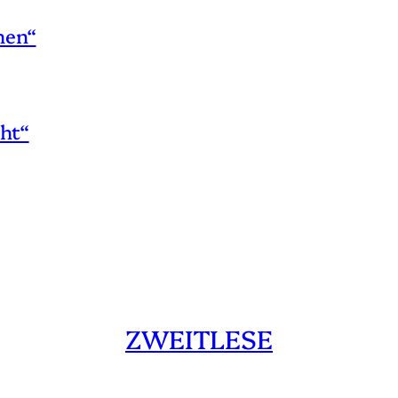
hen“
ht“
ZWEITLESE