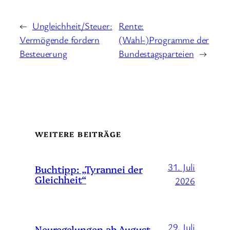
←
Ungleichheit/Steuer:
Rente:
Vermögende fordern
(Wahl-)Programme der
Besteuerung
Bundestagsparteien
→
WEITERE BEITRÄGE
31. Juli
Buchtipp: „Tyrannei der
Gleichheit“
2026
29. Juli
Neuregelungen ab August