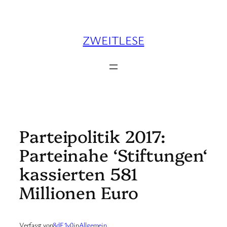
Zum
Inhalt
springen
ZWEITLESE
Parteipolitik 2017:
Parteinahe ‘Stiftungen‘
kassierten 581
Millionen Euro
Verfasst von
8dF1v0
in
Allgemein