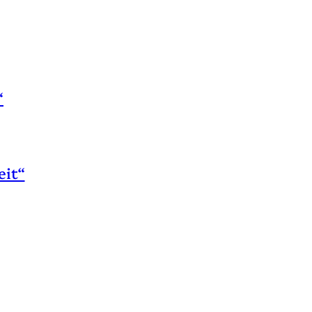
“
eit“