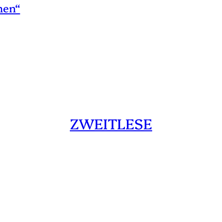
hen“
ZWEITLESE