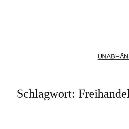
Zum
Inhalt
springen
UNABHÄN
Schlagwort:
Freihand