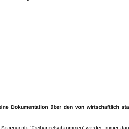
eine Dokumentation über den von wirtschaftlich st
n. Sogenannte ‘Freihandelsabkommen‘ werden immer dann