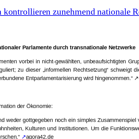
n kontrollieren zunehmend nationale 
nationaler Parlamente durch transnationale Netzwerke
nten vorbei in nicht-gewählten, unbeaufsichtigten Grupp
guliert; zu dieser „informellen Rechtsetzung“ schweigt die
erbundene Entparlamentarisierung wird hingenommen.“ ↗
rmation der Ökonomie:
nd weder gottgegeben noch ein simples Zusammenspiel v
hnheiten, Kulturen und Institutionen. Um die Funktion
orschen.“
↗
agora42.de