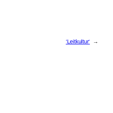
‘Leitkultur‘
→