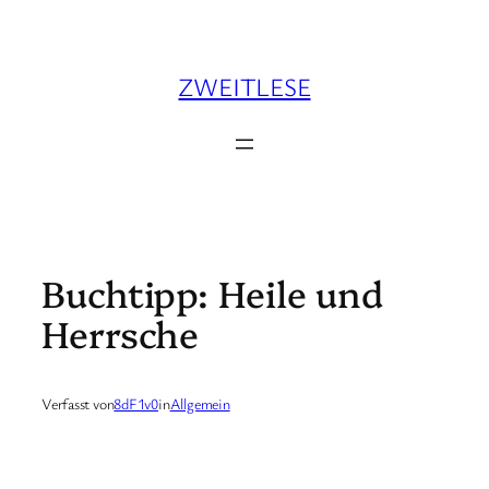
Zum
Inhalt
springen
ZWEITLESE
Buchtipp: Heile und
Herrsche
Verfasst von
8dF1v0
in
Allgemein