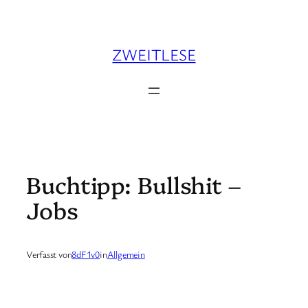
Zum
Inhalt
springen
ZWEITLESE
Buchtipp: Bullshit –
Jobs
Verfasst von
8dF1v0
in
Allgemein