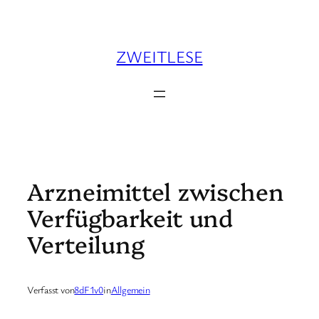
Zum
Inhalt
springen
ZWEITLESE
Arzneimittel zwischen
Verfügbarkeit und
Verteilung
Verfasst von
8dF1v0
in
Allgemein