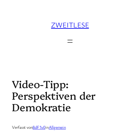
Zum
Inhalt
springen
ZWEITLESE
Video-Tipp:
Perspektiven der
Demokratie
Verfasst von
8dF1v0
in
Allgemein