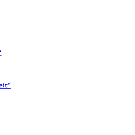
“
eit“