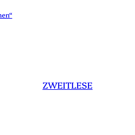
hen“
ZWEITLESE