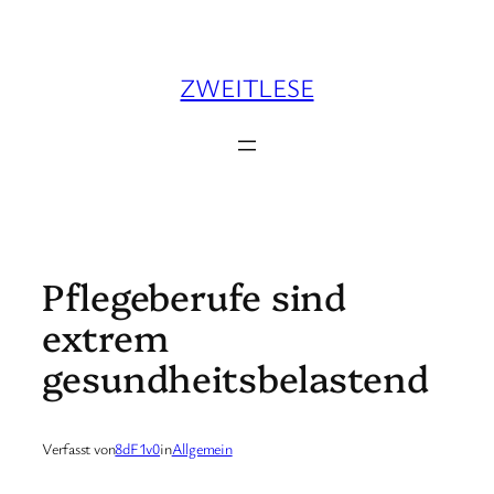
Zum
Inhalt
springen
ZWEITLESE
Pflegeberufe sind
extrem
gesundheitsbelastend
Verfasst von
8dF1v0
in
Allgemein