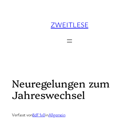
Zum
Inhalt
springen
ZWEITLESE
Neuregelungen zum
Jahreswechsel
Verfasst von
8dF1v0
in
Allgemein