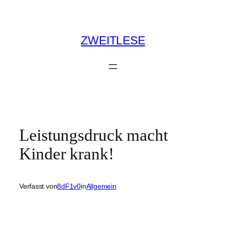
Zum
Inhalt
springen
ZWEITLESE
Leistungsdruck macht
Kinder krank!
Verfasst von
8dF1v0
in
Allgemein