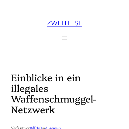
Zum
Inhalt
springen
ZWEITLESE
Einblicke in ein
illegales
Waffenschmuggel-
Netzwerk
Verfasst von
8dF1v0
in
Allgemein