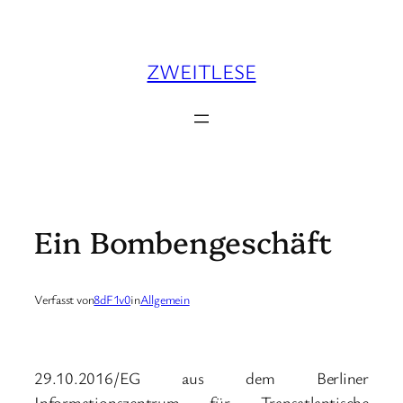
Zum
Inhalt
springen
ZWEITLESE
Ein Bombengeschäft
Verfasst von
8dF1v0
in
Allgemein
29.10.2016/EG aus dem Berliner
Informationszentrum für Transatlantische