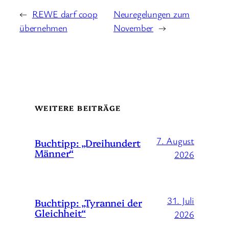
←
REWE darf coop
Neuregelungen zum
übernehmen
November
→
WEITERE BEITRÄGE
7. August
Buchtipp: „Dreihundert
Männer“
2026
31. Juli
Buchtipp: „Tyrannei der
Gleichheit“
2026