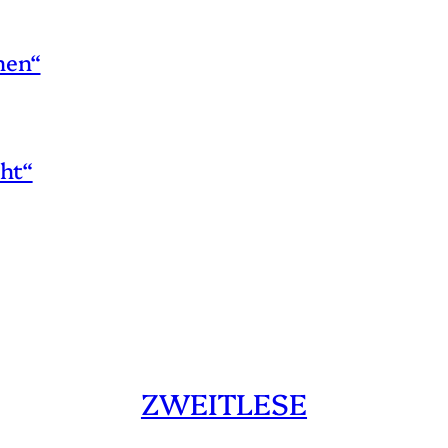
hen“
ht“
ZWEITLESE