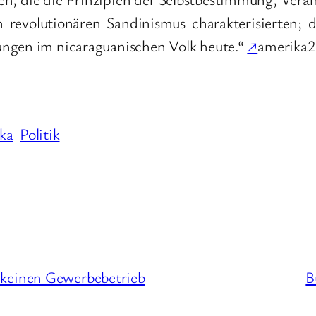
revolutionären Sandinismus charakterisierten; di
ungen im nicaraguanischen Volk heute.“
↗
amerika2
ka
Politik
 keinen Gewerbebetrieb
B