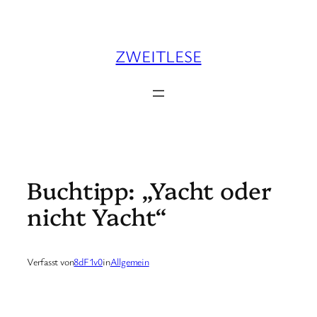
Zum
Inhalt
springen
ZWEITLESE
Buchtipp: „Yacht oder
nicht Yacht“
Verfasst von
8dF1v0
in
Allgemein