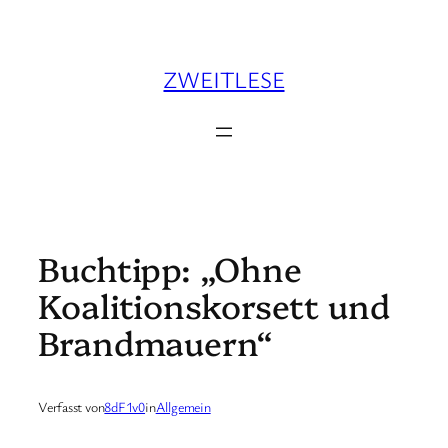
Zum
Inhalt
springen
ZWEITLESE
Buchtipp: „Ohne
Koalitionskorsett und
Brandmauern“
Verfasst von
8dF1v0
in
Allgemein